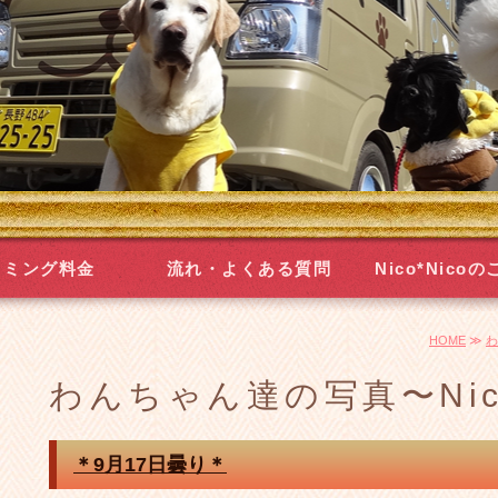
リミング料金
流れ・よくある質問
Nico*Nico
HOME
≫
わ
わんちゃん達の写真〜Nic
＊9月17日曇り＊