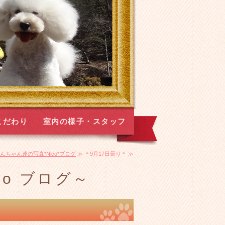
のこだわり
室内の様子・スタッフ
紹介
んちゃん達の写真*Nico*ブログ
≫ ＊9月17日曇り＊ ≫
o ブログ～