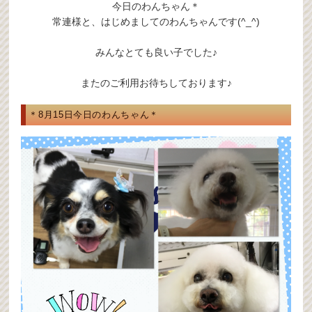
今日のわんちゃん＊
常連様と、はじめましてのわんちゃんです(^_^)
みんなとても良い子でした♪
またのご利用お待ちしております♪
＊8月15日今日のわんちゃん＊