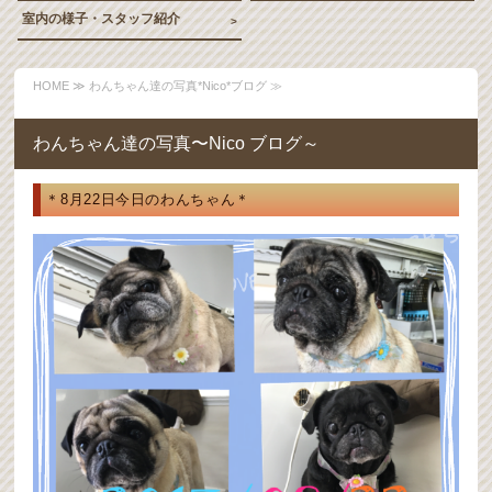
室内の様子・スタッフ紹介
HOME
≫ わんちゃん達の写真*Nico*ブログ ≫
わんちゃん達の写真〜Nico ブログ～
＊8月22日今日のわんちゃん＊