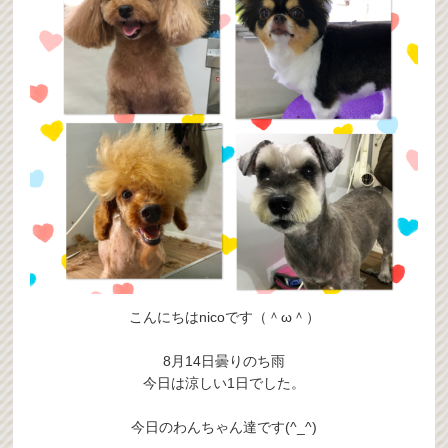
こんにちはnicoです（＾ω＾）
8月14日曇りのち雨
今日は涼しい1日でした。
今日のわんちゃん達です(^_^)