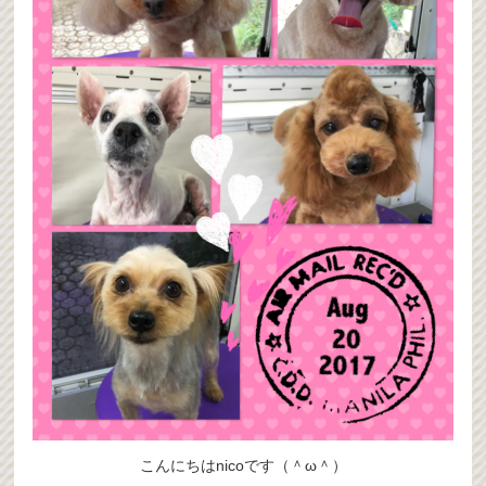
こんにちはnicoです（＾ω＾）