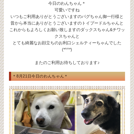
今日のわんちゃん＊
可愛いですね
いつもご利用ありがとうございますのパグちゃん御一行様と
昔から本当にありがとうございますのトイプードルちゃんと
これからもよろしくお願い致しますのダックスちゃん&チワッ
クスちゃんと
とても綺麗なお顔立ちのお利口シェルティーちゃんでした
(*^^*)
またのご利用お待ちしております♪
＊8月21日今日のわんちゃん＊