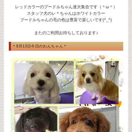
レッドカラーのプードルちゃん達大集合です（＾ω＾）
スタッフ犬のレ＊ちゃんはホワイトカラー
プードルちゃんの毛の色は豊富で楽しいです(^_^)
またのご利用お待ちしております♪
＊8月13日今日のわんちゃん＊