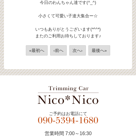
今日のわんちゃん達です(^_^)
小さくて可愛い子達大集合ー☆
いつもありがとうございます(*^^*)
またのご利用お待ちしております♪
«最初へ
‹前へ
次へ›
最後へ»
ご予約はお電話にて
営業時間 7:00～16:30